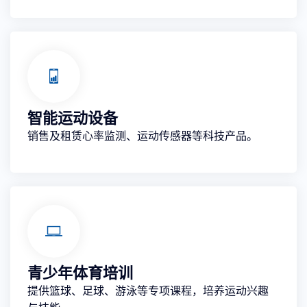
智能运动设备
销售及租赁心率监测、运动传感器等科技产品。
青少年体育培训
提供篮球、足球、游泳等专项课程，培养运动兴趣