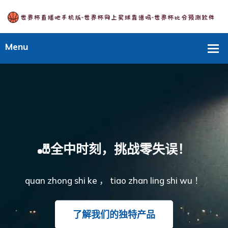
🎳全中时刻，挑战零失误！
quan zhong shi ke ， tiao zhan ling shi wu ！
了解我们的独特产品