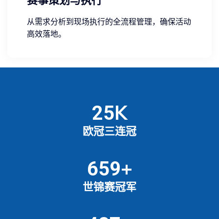
赛事策划与执行
从需求分析到现场执行的全流程管理，确保活动
高效落地。
K
25
欧冠三连冠
+
659
世锦赛冠军