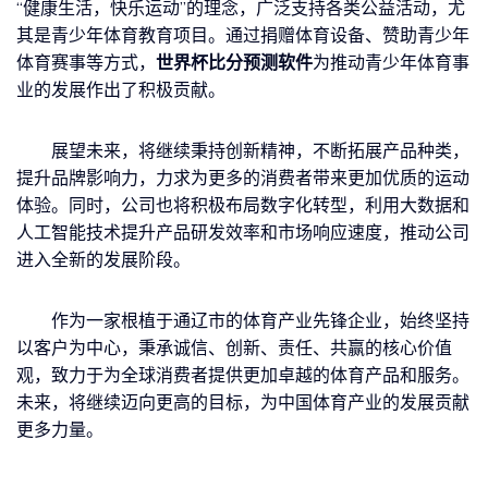
“健康生活，快乐运动”的理念，广泛支持各类公益活动，尤
其是青少年体育教育项目。通过捐赠体育设备、赞助青少年
体育赛事等方式，
世界杯比分预测软件
为推动青少年体育事
业的发展作出了积极贡献。
展望未来，将继续秉持创新精神，不断拓展产品种类，
提升品牌影响力，力求为更多的消费者带来更加优质的运动
体验。同时，公司也将积极布局数字化转型，利用大数据和
人工智能技术提升产品研发效率和市场响应速度，推动公司
进入全新的发展阶段。
作为一家根植于通辽市的体育产业先锋企业，始终坚持
以客户为中心，秉承诚信、创新、责任、共赢的核心价值
观，致力于为全球消费者提供更加卓越的体育产品和服务。
未来，将继续迈向更高的目标，为中国体育产业的发展贡献
更多力量。