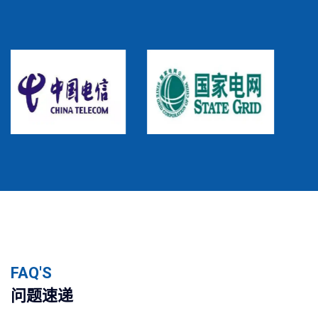
FAQ'S
问题速递