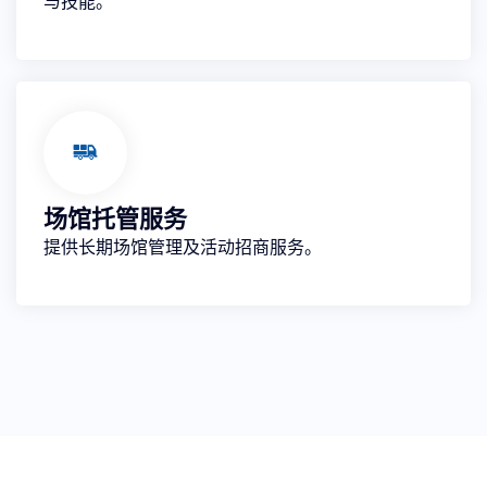
与技能。
场馆托管服务
提供长期场馆管理及活动招商服务。