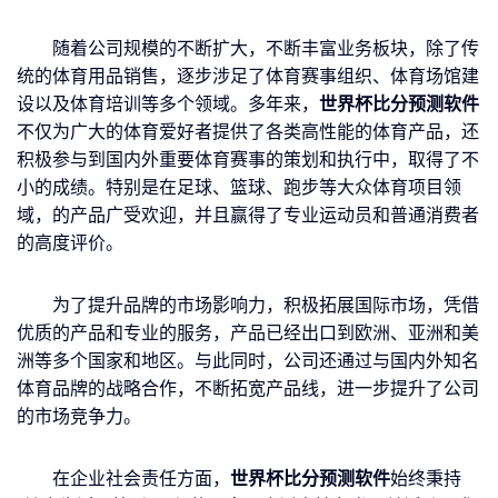
随着公司规模的不断扩大，不断丰富业务板块，除了传
统的体育用品销售，逐步涉足了体育赛事组织、体育场馆建
设以及体育培训等多个领域。多年来，
世界杯比分预测软件
不仅为广大的体育爱好者提供了各类高性能的体育产品，还
积极参与到国内外重要体育赛事的策划和执行中，取得了不
小的成绩。特别是在足球、篮球、跑步等大众体育项目领
域，的产品广受欢迎，并且赢得了专业运动员和普通消费者
的高度评价。
为了提升品牌的市场影响力，积极拓展国际市场，凭借
优质的产品和专业的服务，产品已经出口到欧洲、亚洲和美
洲等多个国家和地区。与此同时，公司还通过与国内外知名
体育品牌的战略合作，不断拓宽产品线，进一步提升了公司
的市场竞争力。
在企业社会责任方面，
世界杯比分预测软件
始终秉持