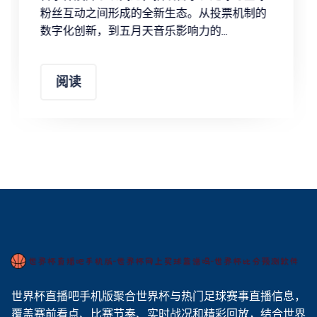
世界杯直播吧手机版聚合世界杯与热门足球赛事直播信息，
覆盖赛前看点、比赛节奏、实时战况和精彩回放，结合世界