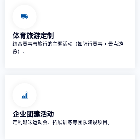
体育旅游定制
结合赛事与旅行的主题活动（如骑行赛事 + 景点游
览）。
企业团建活动
定制趣味运动会、拓展训练等团队建设项目。