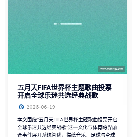
FIFA足球韩日世界杯游戏经典回
顾与激情对战全体验攻略指南合
集
2026-06-17
《FIFA足球韩日世界杯游戏经典回顾与激情对
战全体验攻略指南合集》围绕2002年韩日世界
杯这一足球历史上极具标志性的赛事展开，以
同名经典足球游戏体验为核心载体，从真实赛
事回顾、游戏机制解析、战术打法演...
阅读